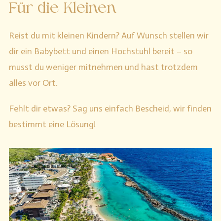
Für die Kleinen
Reist du mit kleinen Kindern? Auf Wunsch stellen wir
dir ein Babybett und einen Hochstuhl bereit – so
musst du weniger mitnehmen und hast trotzdem
alles vor Ort.
Fehlt dir etwas? Sag uns einfach Bescheid, wir finden
bestimmt eine Lösung!